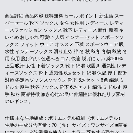
商品詳細 商品内容 送料無料 セール ポイント 新生活 スー
パーセール 靴下 ソックス 女性 女性用 レディース レディ
ースファッション ソックス 靴下 レディース 新作 新着 キ
レイめ おしゃれ 可愛い 人気 インナー セット スポーツソ
ックス フィット ウェア オススメ 下着 スポーツウェア 吸
水性 インナーソックス 滑り止め 綿 冬 秋 秋冬 冬物 秋物 冬
用 秋用 脱げない 色選べる ゴム 快適 脱げにくい 綿100%
上品 吸汗 女性 下着ソックス 靴下 綿混 浅履き 通気性 レデ
ィースソックス 靴下 通気性 6足セット 綿混 保温 厚手 防寒
対策 冬定番ソックスソックス 靴下 6足セット 6色 綿混 ミ
ドル丈 厚手 秋冬ソックス 靴下 6足セット 綿混 ミドル丈 厚
手 秋冬 商品特徴 履き心地の良い伸縮性に優れたリブ素材
のレギンス。
仕様 主な生地組成：ポリエステル繊維（ポリエステル）
生地の主成分含有量：70（％） サイズ：ワンサイズ ■商品
について： ※洗濯機を使うと、カラー 落ちする恐れがご